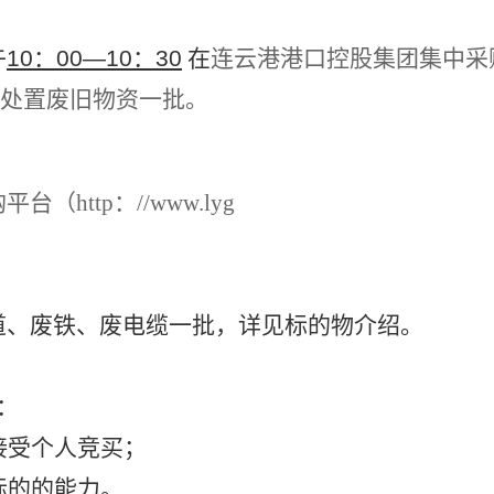
午
10：00—10：30
在
连云港港口控股集团集中采
m/）公开处置废旧物资一批。
http：//www.lyg
道、废铁、废电缆一批，详见标的物介绍。
：
接受个人竞买；
标的的能力。