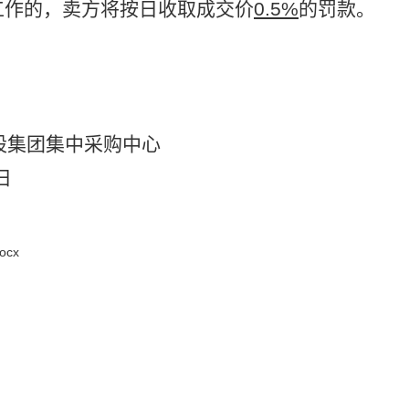
工作的，卖方将按日收取成交价
0.5%
的罚款。
股集团集中采购中心
日
cx