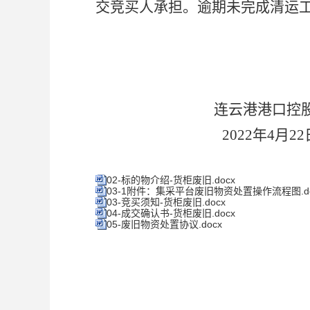
交竞买人承担。逾期未完成清运
连云港港口控
2022
年4月22
02-标的物介绍-货柜废旧.docx
03-1附件：集采平台废旧物资处置操作流程图.do
03-竞买须知-货柜废旧.docx
04-成交确认书-货柜废旧.docx
05-废旧物资处置协议.docx