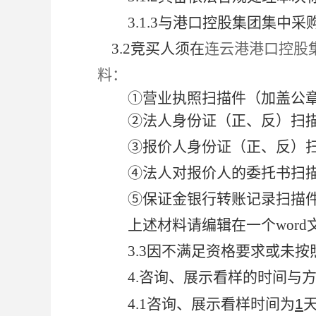
3.1.3
与港口控股集团集中采
3.2
竞买人须在
连云港港口控股集团
料：
①
营业执照扫描件（加盖公
②
法人身份证（正、反）扫
③
报价人身份证（正、反）
④
法人对报价人的委托书扫
⑤
保证金银行转账记录扫描
上述材料请编辑在一个wor
3.3
因不满足资格要求或未按
4.
咨询、展示看样的时间与
4.1
咨询、展示看样时间为
1