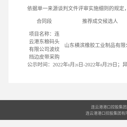
依据单一来源谈判文件评审实施细则的规定
合同段
推荐成交候选人
项目名称：连
云港东粮码头
山东横滨橡胶工业制品有限
有限公司波纹
挡边皮带采购
公示时间：2022年
月
日
-2022年
月
29
日；异议
8
26
8
连云港港口控股集团
连云港港口控股集团有