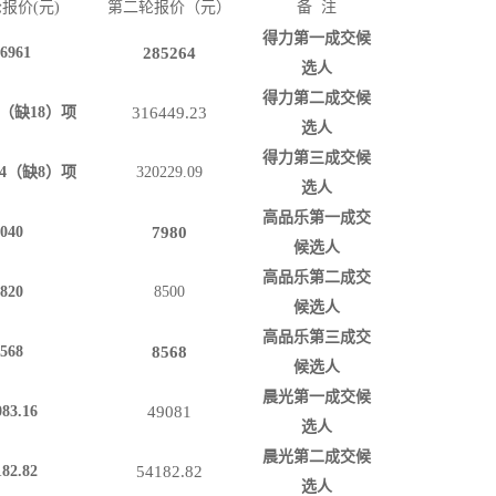
轮报
价
(元)
第二轮报价（元）
备
注
得力
第一成交候
6961
285264
选人
得力
第二成交候
（缺
18
）项
316449.23
选人
得力
第三成交候
4
（缺
8
）项
320229.09
选人
高品乐
第一成交
040
7980
候选人
高品乐
第二成交
820
8500
候选人
高品乐
第三成交
568
8568
候选人
晨光
第一成交候
083.16
49081
选人
晨光
第二成交候
182.82
54182.82
选人