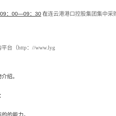
09：00—09：30
在
连云港港口控股集团集中采购平台（ht
http：//www.lyg
物介绍。
：
标的的能力。