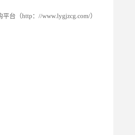
tp：//www.lygjzcg.com/）