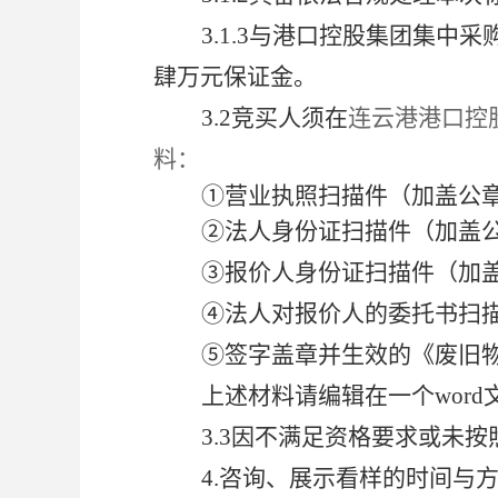
3.1.3
与港口控股集团集中采
肆万元保证金。
3.2
竞买人须在
连云港港口控股集
料：
①
营业执照扫描件（加盖公
②
法人身份证扫描件（加盖
③
报价人身份证扫描件（加
④
法人对报价人的委托书扫
⑤
签字盖章并生效的《废旧
上述材料请编辑在一个wor
3.3
因不满足资格要求或未按
4.
咨询、展示看样的时间与