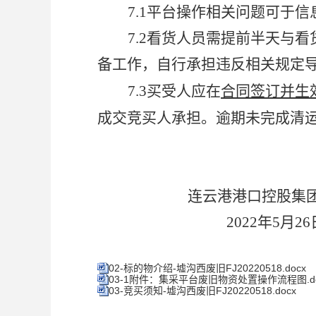
7.1
平台操作相关问题可于信
7.2
看货人员需提前半天与看
备工作，自行承担违反相关规定
7.3
买受人应在
合同签订并生
成交竞买人承担。逾期未完成清
连云港港口控股集
2022
年5月26
02-标的物介绍-墟沟西废旧FJ20220518.docx
03-1附件：集采平台废旧物资处置操作流程图.do
03-竞买须知-墟沟西废旧FJ20220518.docx