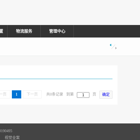
置
物流服务
管理中心
一页
1
下一页
共0条记录
到第
页
确定
90495
视觉全案