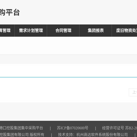
算管理
需求计划管理
合同管理
集团报表
废旧物资处
上
港口控股集团集中采购平台
|
苏ICP备07020600号
|
经营许可证号 苏B2-201
控股集团有限公司 版权所有
|
技术支持：
杭州高达软件系统股份有限公司
|