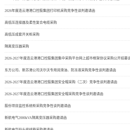
2026年度连云港港口控股集团打印机采购竞争性谈判邀请函
高低压连接器及柔性复合电缆采购
高低压成套开关柜采购
隔离变压器采购
2026-2027年度连云港港口控股集团集中采购平台网上超市框架协议采购公开招募
东方公司、新苏港公司沃尔沃专用润滑油、防冻液采购竞争性谈判邀请函
2026-2027年度连云港港口控股集团安全帽采购（二次）竞争性谈判邀请函
2026-2027年度连云港港口控股集团安全帽采购竞争性谈判邀请函
股份项目监控系统柜采购竞争性谈判邀请函
新航电气2000kVA隔离变压器采购邀请函
新航电气码头接线箱采购邀请函